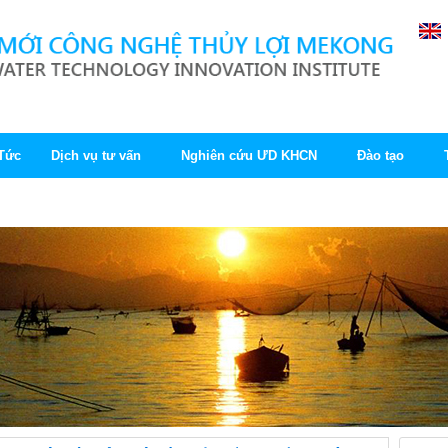
 Tức
Dịch vụ tư vấn
Nghiên cứu ƯD KHCN
Đào tạo