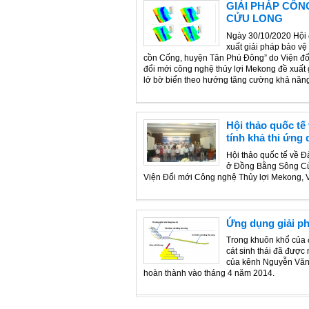
GIẢI PHÁP CÔN
CỬU LONG
Ngày 30/10/2020 Hội 
xuất giải pháp bảo vệ
cồn Cống, huyện Tân Phú Đông” do Viện đổi
đổi mới công nghệ thủy lợi Mekong đề xuất g
lở bờ biển theo hướng tăng cường khả năng
Hội thảo quốc tế
tính khả thi ứn
Hội thảo quốc tế về Đ
ở Đồng Bằng Sông Cửu
Viện Đổi mới Công nghệ Thủy lợi Mekong, V
Ứng dụng giải p
Trong khuôn khổ của đ
cát sinh thái đã được
của kênh Nguyễn Văn T
hoàn thành vào tháng 4 năm 2014.