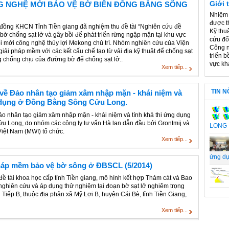
Giới 
G NGHỆ MỚI BẢO VỆ BỜ BIỂN ĐỒNG BẰNG SÔNG
Nhiệm 
được t
đồng KHCN Tỉnh Tiền giang đã nghiệm thu đề tài “Nghiên cứu đề
Kỹ thu
 bờ chống sạt lở và gây bồi để phát triển rừng ngập mặn tại khu vực
cứu đổ
 mới công nghệ thủy lợi Mekong chủ trì. Nhóm nghiên cứu của Viện
Công n
iải pháp mềm với các kết cấu chế tạo từ vải địa kỹ thuật để chống sạt
triển 
 chống chịu của đường bờ để chống sạt lở..
vực khá
Xem tiếp...
TIN N
 về Đảo nhân tạo giảm xâm nhập mặn - khái niệm và
g dụng ở Đồng Bằng Sông Cửu Long.
ảo nhân tạo giảm xâm nhập mặn - khái niệm và tính khả thi ứng dụng
 Long, do nhóm các công ty tư vấn Hà lan dẫn đầu bởi Grontmij và
LONG
iệt Nam (MWI) tổ chức.
Xem tiếp...
ứng d
háp mềm bảo vệ bờ sông ở ĐBSCL (5/2014)
ề tài khoa học cấp tỉnh Tiền giang, mô hình kết hợp Thảm cát và Bao
 nghiên cứu và áp dụng thử nghiệm tại đoạn bờ sạt lở nghiêm trọng
iếp B, thuộc địa phận xã Mỹ Lợi B, huyện Cái Bè, tỉnh Tiền Giang,
Xem tiếp...