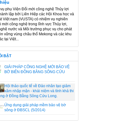
thiệu
vụ phụ Viện Đổi mới công nghệ Thủy lợi
hành lập bởi Liên Hiệp các Hội Khoa học và
ật Việt nam (VUSTA) có nhiệm vụ nghiên
i mới công nghệ trong lĩnh vực Thủy lợi,
ghệ nước và Môi trường phục vụ cho phát
bền vững vùng châu thổ Mekong và các khu
c tại Việt...
ỖI BẬT
GIẢI PHÁP CÔNG NGHỆ MỚI BẢO VỆ
BỜ BIỂN ĐỒNG BẰNG SÔNG CỬU
Hội thảo quốc tế về Đảo nhân tạo giảm
xâm nhập mặn - khái niệm và tính khả thi
ụng ở Đồng Bằng Sông Cửu Long.
Ứng dụng giải pháp mềm bảo vệ bờ
sông ở ĐBSCL (5/2014)