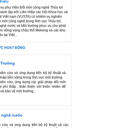
thiệu
vụ phụ Viện Đổi mới công nghệ Thủy lợi
hành lập bởi Liên Hiệp các Hội Khoa học và
ật Việt nam (VUSTA) có nhiệm vụ nghiên
i mới công nghệ trong lĩnh vực Thủy lợi,
ghệ nước và Môi trường phục vụ cho phát
bền vững vùng châu thổ Mekong và các khu
c tại Việt...
ỰC HOẠT ĐỘNG
 Trường
hiên cứu và ứng dụng tiến bộ kỹ thuật và
pháp bền vững trong lĩnh vực môi trường
hiên cứu, ứng dụng các giải pháp đổi mới
i phí thấp , thân thiện với thiên nhiên để
 và bảo vệ môi trường...
 nghệ nước
 cứu và ứng dụng tiến bộ kỹ thuật và các