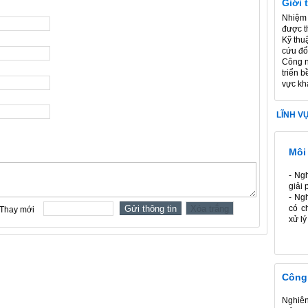
Giới 
Nhiệm 
được t
Kỹ thu
cứu đổ
Công n
triển 
vực khá
LĨNH V
Môi
- Ng
giải 
- Ng
có ch
xử lý
Công
Nghiên